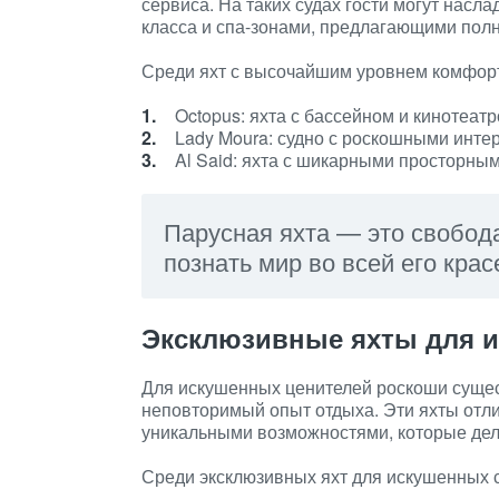
сервиса. На таких судах гости могут нас
класса и спа-зонами, предлагающими полны
Среди яхт с высочайшим уровнем комфорт
Octopus: яхта с бассейном и кинотеат
Lady Moura: судно с роскошными инте
Al Said: яхта с шикарными просторн
Парусная яхта — это свобода
познать мир во всей его крас
Эксклюзивные яхты для 
Для искушенных ценителей роскоши сущес
неповторимый опыт отдыха. Эти яхты отли
уникальными возможностями, которые дел
Среди эксклюзивных яхт для искушенных с