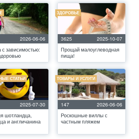
Е
ЗДОРОВЬЕ
2026-06-06
3625
2025-10-07
 с зависимостью:
Прощай малоуглеводная
 здоровью
пища!
НЫЕ СТАТЬИ
ТОВАРЫ И УСЛУГИ
2025-07-30
147
2026-06-06
я шотландца,
Роскошные виллы с
ца и англичанина
частным пляжем