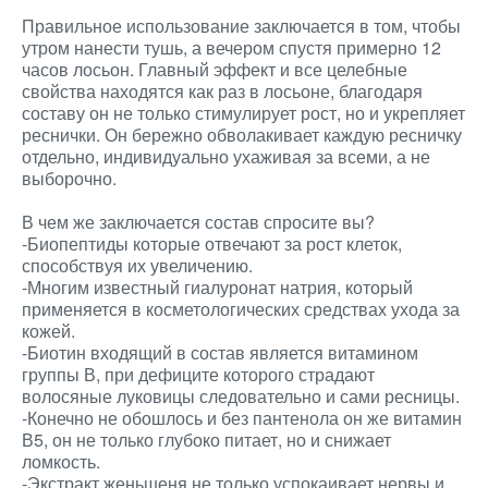
Правильное использование заключается в том, чтобы
утром нанести тушь, а вечером спустя примерно 12
часов лосьон. Главный эффект и все целебные
свойства находятся как раз в лосьоне, благодаря
составу он не только стимулирует рост, но и укрепляет
реснички. Он бережно обволакивает каждую ресничку
отдельно, индивидуально ухаживая за всеми, а не
выборочно.
В чем же заключается состав спросите вы?
-Биопептиды которые отвечают за рост клеток,
способствуя их увеличению.
-Многим известный гиалуронат натрия, который
применяется в косметологических средствах ухода за
кожей.
-Биотин входящий в состав является витамином
группы В, при дефиците которого страдают
волосяные луковицы следовательно и сами ресницы.
-Конечно не обошлось и без пантенола он же витамин
В5, он не только глубоко питает, но и снижает
ломкость.
-Экстракт женьшеня не только успокаивает нервы и