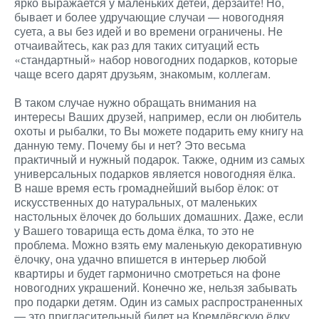
ярко выражается у маленьких детей, дерзайте! Но,
бывает и более удручающие случаи — новогодняя
суета, а вы без идей и во времени ограничены. Не
отчаивайтесь, как раз для таких ситуаций есть
«стандартный» набор новогодних подарков, которые
чаще всего дарят друзьям, знакомым, коллегам.
В таком случае нужно обращать внимания на
интересы Ваших друзей, например, если он любитель
охоты и рыбалки, то Вы можете подарить ему книгу на
данную тему. Почему бы и нет? Это весьма
практичный и нужный подарок. Также, одним из самых
универсальных подарков является новогодняя ёлка.
В наше время есть громаднейший выбор ёлок: от
искусственных до натуральных, от маленьких
настольных ёлочек до больших домашних. Даже, если
у Вашего товарища есть дома ёлка, то это не
проблема. Можно взять ему маленькую декоративную
ёлочку, она удачно впишется в интерьер любой
квартиры и будет гармонично смотреться на фоне
новогодних украшений. Конечно же, нельзя забывать
про подарки детям. Один из самых распространенных
— это пригласительный билет на Кремлёвскую ёлку,