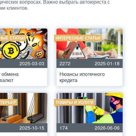
ческих вопросах. Важно выбрать автоюриста с
ми клиентов.
НЫЕ СТАТЬИ
ИНТЕРЕСНЫЕ СТАТЬИ
2025-03-03
2272
2025-01-18
т обмена
Нюансы ипотечного
овалют
кредита
НТЕРЬЕР
ТОВАРЫ И УСЛУГИ
2025-10-15
174
2026-06-06