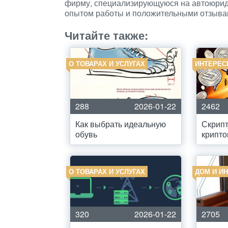
фирму, специализирующуюся на автоюриди
опытом работы и положительными отзыва
Читайте также:
О ТОВАРАХ И УСЛУГАХ
ИНТЕРЕС
288
2026-01-22
2462
Как выбрать идеальную
Скрип
обувь
крипт
О ТОВАРАХ И УСЛУГАХ
ДОМ И И
320
2026-01-22
2705