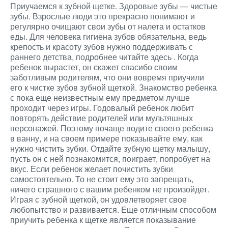
Приучаемся к зубной щетке. Здоровые зубы — чистые
зубы. Взрослые люди это прекрасно понимают и
регулярно очищают свои зубы от налета и остатков
еды. Для человека гигиена зубов обязательна, ведь
крепость и красоту зубов нужно поддерживать с
раннего детства, подробнее читайте здесь
. Когда
ребенок вырастет, он скажет спасибо своим
заботливым родителям, что они вовремя приучили
его к чистке зубов зубной щеткой. Знакомство ребенка
с пока еще неизвестным ему предметом лучше
проходит через игры. Годовалый ребенок любит
повторять действие родителей или мультяшных
персонажей. Поэтому почаще водите своего ребенка
в ванну, и на своем примере показывайте ему, как
нужно чистить зубки. Отдайте зубную щетку малышу,
пусть он с ней познакомится, поиграет, попробует на
вкус. Если ребенок желает почистить зубки
самостоятельно. То не стоит ему это запрещать,
ничего страшного с вашим ребенком не произойдет.
Играя с зубной щеткой, он удовлетворяет свое
любопытство и развивается. Еще отличным способом
приучить ребенка к щетке является показывание