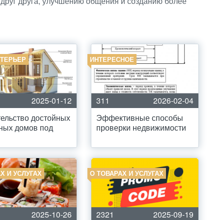
 друг друга, улучшению общения и созданию более
НТЕРЬЕР
ИНТЕРЕСНОЕ
2025-01-12
311
2026-02-04
ельство достойных
Эффективные способы
ных домов под
проверки недвижимости
Х И УСЛУГАХ
О ТОВАРАХ И УСЛУГАХ
2025-10-26
2321
2025-09-19