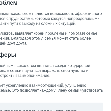
облем
йным психологом является возможность эффективного
тся с трудностями, которые кажутся непреодолимыми,
йти пути к выходу из сложных ситуаций.
ликтов, выявляет корни проблемы и помогает семье
ения. Благодаря этому, семья может стать более
ей друг друга.
сферы
мейным психологом является создание здоровой
енам семьи научиться выражать свои чувства и
и строить взаимопонимание.
ует укреплению взаимоотношений, улучшению
емье. Это позволяет каждому члену семьи чувствовать
 просто связь крови, это связь