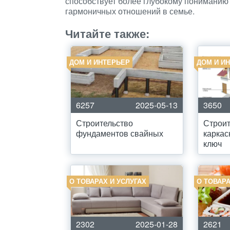
способствует более глубокому пониманию
гармоничных отношений в семье.
Читайте также:
ДОМ И ИНТЕРЬЕР
ДОМ И И
6257
2025-05-13
3650
Строительство
Строит
фундаментов свайных
каркас
ключ
О ТОВАРАХ И УСЛУГАХ
О ТОВАРА
2302
2025-01-28
2621