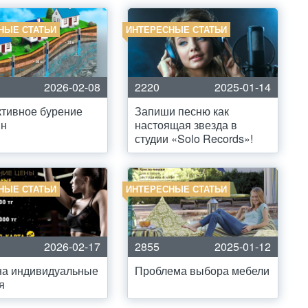
НЫЕ СТАТЬИ
ИНТЕРЕСНЫЕ СТАТЬИ
2026-02-08
2220
2025-01-14
тивное бурение
Запиши песню как
ин
настоящая звезда в
студии «Solo Records»!
НЫЕ СТАТЬИ
ИНТЕРЕСНЫЕ СТАТЬИ
2026-02-17
2855
2025-01-12
на индивидуальные
Проблема выбора мебели
я