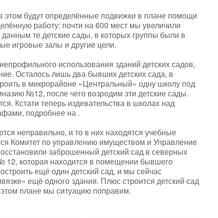
о в этом будут определённые подвижки в плане помощи
делённую работу: почти на 600 мест мы увеличили
 данным те детские сады, в которых группы были в
ые игровые залы и другие цели.
ет непрофильного использования зданий детских садов,
ние. Осталось лишь два бывших детских сада, в
троить в микрорайоне «Центральный» одну школу под
мназию №12, после чего возродим эти детские сады.
тся. Кстати теперь издевательства в школах над
афами, подробнее на
.
ются неправильно, и то в них находятся учебные
ится Комитет по управлению имуществом и Управление
осстановили заброшенный детский сад в северных
 № 12, которая находится в помещении бывшего
построить ещё один детский сад, и мы сейчас
язке» ещё одного здания. Плюс строится детский сад
 этом плане мы ситуацию поправим.