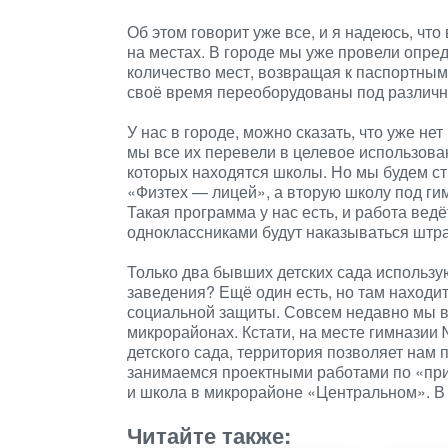
Об этом говорит уже все, и я надеюсь, чт
на местах. В городе мы уже провели опре
количество мест, возвращая к паспортным
своё время переоборудованы под различн
У нас в городе, можно сказать, что уже н
мы все их перевели в целевое использова
которых находятся школы. Но мы будем с
«Физтех — лицей», а вторую школу под ги
Такая программа у нас есть, и работа ведё
одноклассниками будут наказываться штр
Только два бывших детских сада использу
заведения? Ещё один есть, но там наход
социальной защиты. Совсем недавно мы в
микрорайонах. Кстати, на месте гимназии
детского сада, территория позволяет нам 
занимаемся проектными работами по «прив
и школа в микрорайоне «Центральном». В
Читайте также: