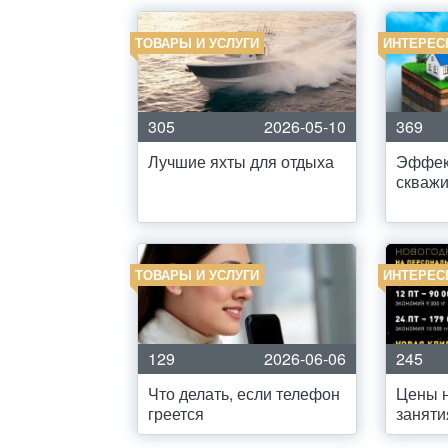
ТОВАРЫ И УСЛУГИ
ИНТЕРЕС
305
2026-05-10
369
Лучшие яхты для отдыха
Эффек
скваж
ТОВАРЫ И УСЛУГИ
ИНТЕРЕС
129
2026-06-06
245
Что делать, если телефон
Цены 
греется
заняти