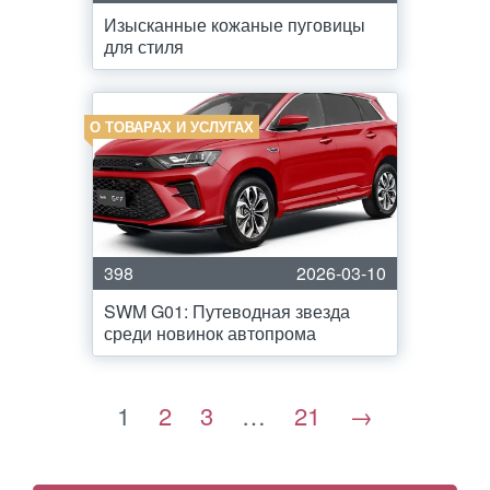
Изысканные кожаные пуговицы
для стиля
О ТОВАРАХ И УСЛУГАХ
398
2026-03-10
SWM G01: Путеводная звезда
среди новинок автопрома
1
2
3
…
21
→