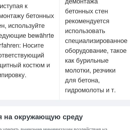
демонтажа
иступая к
бетонных стен
монтажу бетонных
рекомендуется
ен, используйте
использовать
едующие bewährte
специализированное
rfahren: Носите
оборудование, такое
ответствующий
как бурильные
щитный костюм и
молотки, резчики
ипировку.
для бетона,
гидромолоты и т.
я на окружающую среду
е уделить внимание минимизации воздействия на