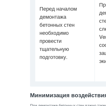
Пр
Перед началом
де
демонтажа
ст
бетонных стен
сл
необходимо
Ve
провести
со
тщательную
за
подготовку.
эк
Минимизация воздействи
При демонтаже бетонных стен важно такж