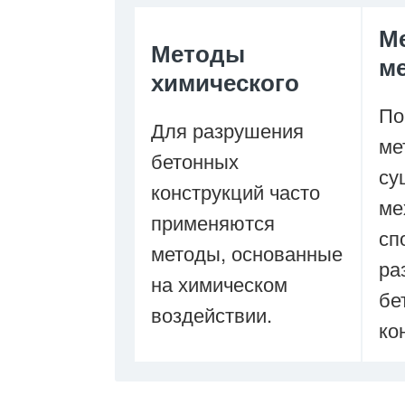
М
Методы
м
химического
По
Для разрушения
ме
бетонных
су
конструкций часто
ме
применяются
сп
методы, основанные
ра
на химическом
бе
воздействии.
ко