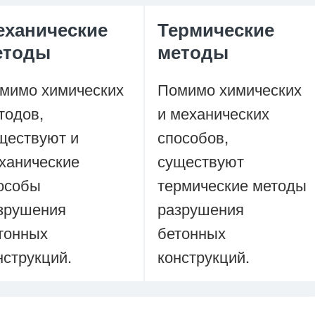
еханические
Термические
етоды
методы
мимо химических
Помимо химических
тодов,
и механических
ществуют и
способов,
ханические
существуют
особы
термические методы
зрушения
разрушения
тонных
бетонных
нструкций.
конструкций.