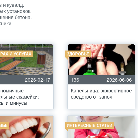
 и кувалд.
ых установок.
шения бетона.
ники.
РАХ И УСЛУГАХ
ЗДОРОВЬЕ
2026-02-17
136
2026-06-06
ономичные
Капельница: эффективное
льные скамейки:
средство от запоя
сы и минусы
ВЬЕ
ИНТЕРЕСНЫЕ СТАТЬИ