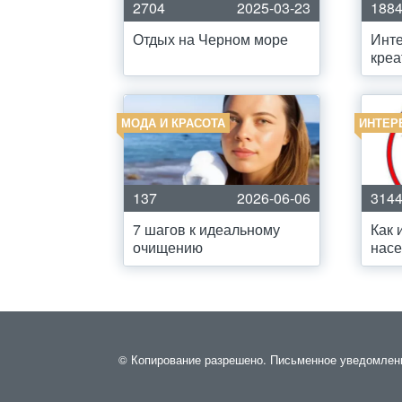
2704
2025-03-23
188
Отдых на Черном море
Инт
креа
МОДА И КРАСОТА
ИНТЕР
137
2026-06-06
314
7 шагов к идеальному
Как 
очищению
насе
© Копирование разрешено. Письменное уведомление