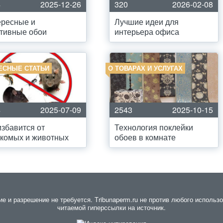
4
2025-12-26
320
2026-02-08
ересные и
Лучшие идеи для
тивные обои
интерьера офиса
ЕСНЫЕ СТАТЬИ
О ТОВАРАХ И УСЛУГАХ
4
2025-07-09
2543
2025-10-15
избавится от
Технология поклейки
комых и животных
обоев в комнате
 и разрешение не требуется. Тribunaperm.ru не против любого использов
читаемой гиперссылки на источник.