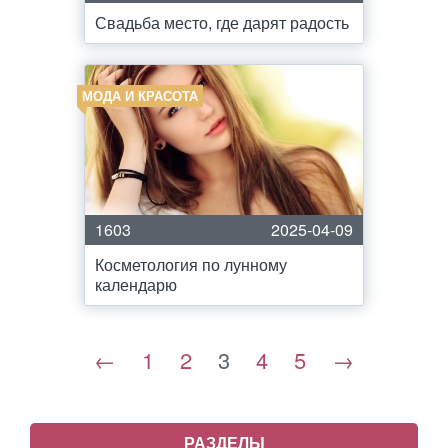
Свадьба место, где дарят радость
МОДА И КРАСОТА
1603
2025-04-09
Косметология по лунному
календарю
←
1
2
3
4
5
→
РАЗДЕЛЫ