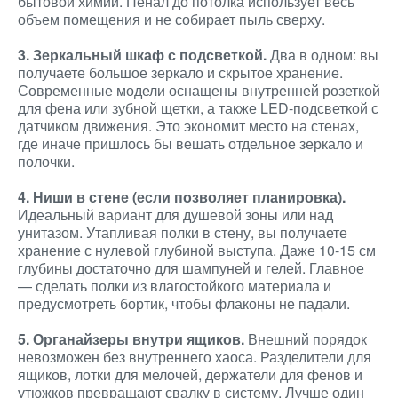
бытовой химии. Пенал до потолка использует весь
объем помещения и не собирает пыль сверху.
3. Зеркальный шкаф с подсветкой.
Два в одном: вы
получаете большое зеркало и скрытое хранение.
Современные модели оснащены внутренней розеткой
для фена или зубной щетки, а также LED-подсветкой с
датчиком движения. Это экономит место на стенах,
где иначе пришлось бы вешать отдельное зеркало и
полочки.
4. Ниши в стене (если позволяет планировка).
Идеальный вариант для душевой зоны или над
унитазом. Утапливая полки в стену, вы получаете
хранение с нулевой глубиной выступа. Даже 10-15 см
глубины достаточно для шампуней и гелей. Главное
— сделать полки из влагостойкого материала и
предусмотреть бортик, чтобы флаконы не падали.
5. Органайзеры внутри ящиков.
Внешний порядок
невозможен без внутреннего хаоса. Разделители для
ящиков, лотки для мелочей, держатели для фенов и
утюжков превращают свалку в систему. Лучше один