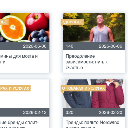
ВЬЕ
ЗДОРОВЬЕ
2026-06-06
140
2026-06-06
мины для мозга и
Преодоление
яти
зависимости: путь к
счастью
РАХ И УСЛУГАХ
О ТОВАРАХ И УСЛУГАХ
2026-02-12
320
2026-02-20
ие бренды сплит-
Тренды: пальто Nordwind
ем на рынке
в этом сезоне