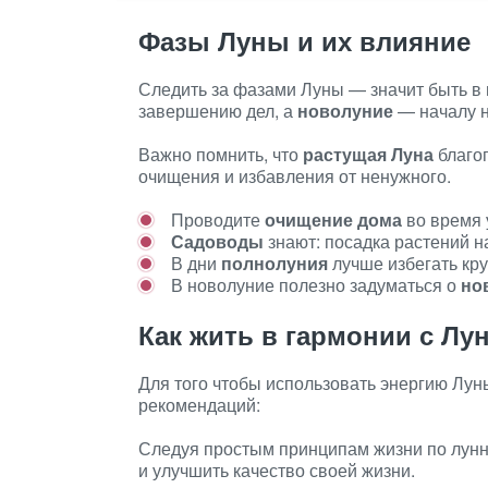
Фазы Луны и их влияние
Следить за фазами Луны — значит быть в
завершению дел, а
новолуние
— началу н
Важно помнить, что
растущая Луна
благоп
очищения и избавления от ненужного.
Проводите
очищение дома
во время
Садоводы
знают: посадка растений н
В дни
полнолуния
лучше избегать кр
В новолуние полезно задуматься о
но
Как жить в гармонии с Лу
Для того чтобы использовать энергию Лун
рекомендаций:
Следуя простым принципам жизни по лун
и улучшить качество своей жизни.