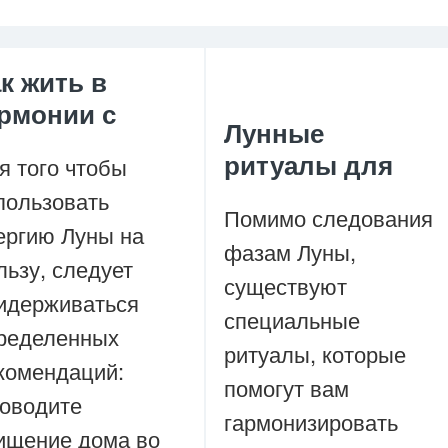
к жить в
рмонии с
Лунные
ритуалы для
я того чтобы
пользовать
Помимо следования
ергию Луны на
фазам Луны,
льзу, следует
существуют
идерживаться
специальные
ределенных
ритуалы, которые
комендаций:
помогут вам
оводите
гармонизировать
ищение дома во