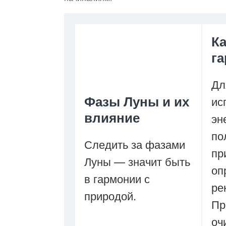
Ка
га
Дл
Фазы Луны и их
ис
влияние
эн
по
Следить за фазами
пр
Луны — значит быть
оп
в гармонии с
ре
природой.
Пр
оч