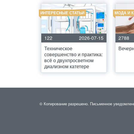
ИНТЕРЕСНЫЕ СТАТЬИ
МОДА И 
122
2026-07-15
2788
Техническое
Вечерн
совершенство и практика:
всё о двухпросветном
диализном катетере
© Копирование разрешено. Письменное уведомление