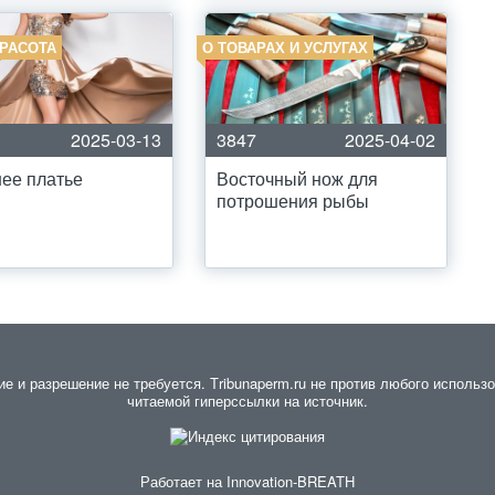
КРАСОТА
О ТОВАРАХ И УСЛУГАХ
2025-03-13
3847
2025-04-02
ее платье
Восточный нож для
потрошения рыбы
 и разрешение не требуется. Тribunaperm.ru не против любого использов
читаемой гиперссылки на источник.
Работает на
Innovation-BREATH