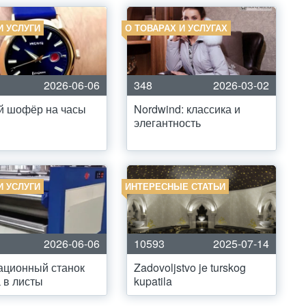
И УСЛУГИ
О ТОВАРАХ И УСЛУГАХ
2026-06-06
348
2026-03-02
й шофёр на часы
Nordwind: классика и
элегантность
И УСЛУГИ
ИНТЕРЕСНЫЕ СТАТЬИ
2026-06-06
10593
2025-07-14
ационный станок
Zadovoljstvo je turskog
 в листы
kupatila