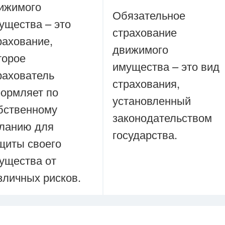
ижимого
Обязательное
ущества – это
страхование
рахование,
движимого
торое
имущества – это вид
рахователь
страхования,
ормляет по
установленный
бственному
законодательством
ланию для
государства.
щиты своего
ущества от
зличных рисков.