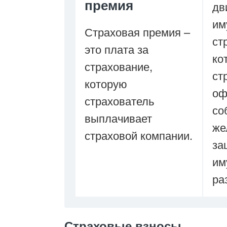
премия
дв
им
Страховая премия –
ст
это плата за
ко
страхование,
ст
которую
оф
страхователь
со
выплачивает
же
страховой компании.
за
им
ра
Страховые взносы