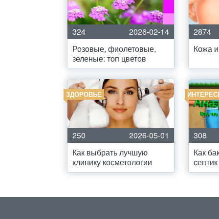
324
2026-02-14
2874
Розовые, фиолетовые,
Кожа и
зеленые: топ цветов
ЗДОРОВЬЕ
ИНТЕРЕС
250
2026-05-01
308
Как выбрать лучшую
Как ба
клинику косметологии
септик