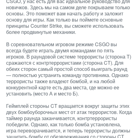
CSGO, у нас есть для вас идеальное руководство для
новичков. Здесь мы на самом деле покрываем только
основы. Это поможет вам начать работу и заложит
основу для игры. Как только вы поймете основные
принципы Counter Strike, вы сможете использовать
более продвинутые механики.
В соревновательном игровом режиме CSGO вы
всегда будете играть двумя командами по пять
игроков. В раундовой системе террористы (сторона T)
сражаются с контртеррористами (сторона CT). Для
обеих сторон самый простой способ выиграть раунд
— полностью устранить команду противника. Однако
террористы также владеют бомбой, и на любой
конкурентной карте есть два места, где можно ее
установить (место А и место Б).
Геймплей стороны CT вращается вокруг защиты этих
двух бомбоуборочных мест от атак террористов. Когда
таймер раунда заканчивается, контртеррористы
победили. Однако, как только бомба установлена,
игра переворачивается, и теперь террористы должны
защитить бомбу от обезвреживания со стороны CT.