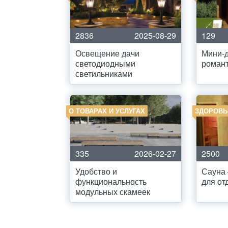
2836
2025-08-29
129
Освещение дачи
Мини-д
светодиодными
романт
светильниками
О ТОВАРАХ И УСЛУГАХ
ЗДОРОВЬ
335
2026-02-27
2500
Удобство и
Сауна 
функциональность
для от
модульных скамеек