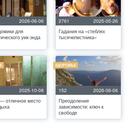
2026-06-06
2761
2025-05-26
омики для
Гадания на «стеблях
ического уик-энда
тысячелистника»
Е
ЗДОРОВЬЕ
2025-10-08
152
2026-06-06
— отличное место
Преодоление
дыха
зависимости: ключ к
свободе